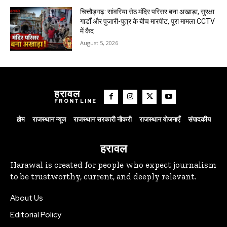
चित्तौड़गढ़: सांवरिया सेठ मंदिर परिसर बना अखाड़ा, सुरक्षा
गार्डों और पुजारी-पुत्र के बीच मारपीट, पूरा मामला CCTV
में कैद
August 5, 2026
हरावल
FRONTLINE
होम
राजस्थान न्यूज
राजस्थान सरकारी नौकरी
राजस्थान योजनाएँ
संपादकीय
हरावल
Harawal is created for people who expect journalism
to be trustworthy, current, and deeply relevant.
About Us
Editorial Policy