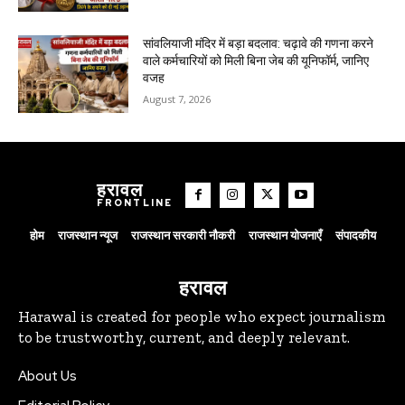
सांवलियाजी मंदिर में बड़ा बदलाव: चढ़ावे की गणना करने
वाले कर्मचारियों को मिली बिना जेब की यूनिफॉर्म, जानिए
वजह
August 7, 2026
हरावल
FRONTLINE
होम
राजस्थान न्यूज
राजस्थान सरकारी नौकरी
राजस्थान योजनाएँ
संपादकीय
हरावल
Harawal is created for people who expect journalism
to be trustworthy, current, and deeply relevant.
About Us