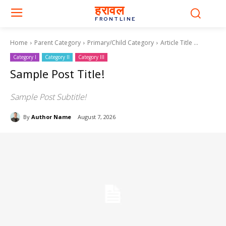
हरावल
FRONTLINE
Home
Parent Category
Primary/Child Category
Article Title ...
Category I
Category II
Category III
Sample Post Title!
Sample Post Subtitle!
By
Author Name
August 7, 2026