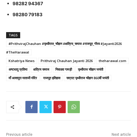
98282 94367
98280 79183
TAGS
#PrithvirajChauhan #पृथ्वीराज_चौहान #क्षत्रिय_समाज #राजपूत_गौरव #Jayanti2026
#TheHarawal
Kshatriya News
Prithviraj Chauhan Jayanti 2026
theharawal.com
अष्टधातु प्रतिमा
क्षत्रिय समाज
निवाउवा गामड़ी
पृथ्वीराज चौहान जयंती
माँ आशापुरा माताजी मंदिर
राजपूत इतिहास
सम्राट पृथ्वीराज चौहान 860वीं जयंती
Previous article
Next article