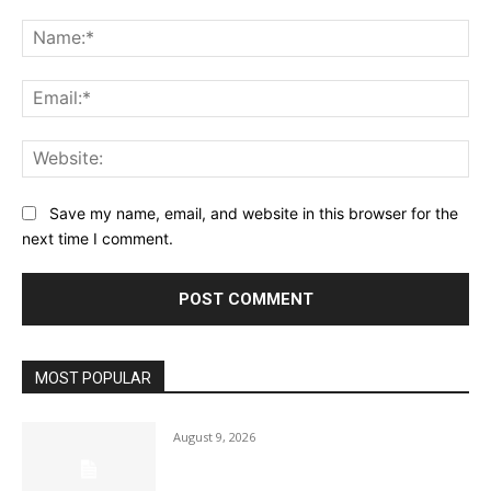
Comment:
Na
Ema
Web
Save my name, email, and website in this browser for the
next time I comment.
MOST POPULAR
August 9, 2026